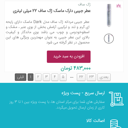
ژک ساف
عطر جیبی دارک ماسک ژک ساف 22 میلی لیتری
عطر جیبی مردانه ژک ساف مدل Dark ماسک دارای رایحه
ای گرم و تند و ترکیبی آرامش بخش از بوی عنبر ، مشک و
اسطوخودوس و چوب می باشد بوی ماندگار و کیفیت
بالای این عطر جیبی به عنوان مهمترین ویژگی های این
محصول در نظر گرفته می شود
افزودن به سبد خرید
483,000 تومان
…
بعدی
23
22
5
4
3
2
1
قبلی
ارسال سریع - پست ویژه
سفارش های شما برای مرکز استان ها، با پست ویژه بین 1 تا 3 روز
کاری از زمان ارسال تحویل میگردد.
اصالت کالا