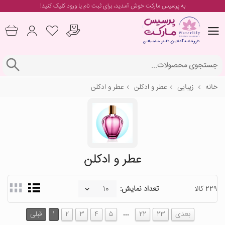
به پرسیس مارکت خوش آمدید، برای
ثبت نام یا ورود
کلیک کنید!
خانه
زیبایی
عطر و ادکلن
عطر و ادکلن
عطر و ادکلن
229 کالا
تعداد نمایش:
…
بعدی
23
22
5
4
3
2
1
قبلی