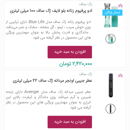
ژک ساف
ادو پرفیوم زنانه بلو لایف ژک ساف 100 میلی لیتری
ارسال رایگان
ادو پرفیوم زنانه ژک ساف مدل Blue Life دارای ترکیبی از
بوی خوش سیب ، لیمو ، گل بنفشه ، مشک و عنبر می‌باشد
. ماندگاری و قدرت پخش بالا به عنوان مهمترین ویژگی
های این محصول در نظر گرفته می شود
افزودن به سبد خرید
2,420,000 تومان
ژک ساف
عطر جیبی اونجر مردانه ژک ساف 22 میلی لیتری
عطر جیبی مردانه ژک ساف مدل Avenger دارای رایحه
شیرین و گرم میباشد روی ماندگار و کیفیت بالای این
انرژی به عنوان مهمترین ویژگی های این محصول در نظر
گرفته می شود
افزودن به سبد خرید