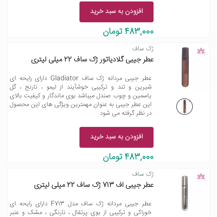
افزودن به سبد خرید
483,000 تومان
ژک ساف
عطر جیبی گلادیاتور ژک ساف 22 میلی لیتری
عطر جیبی مردانه ژک ساف Gladiator دارای رایحه ای
شیرین و تند و ترکیبی خوشآیند از لیمو ، نارنج ، گل
یاسمین و چوب صندل میباشد بوی ماندگار و کیفیت بالای
این عطر جیبی به عنوان مهمترین ویژگی های این محصول
در نظر گرفته می شود
افزودن به سبد خرید
483,000 تومان
ژک ساف
عطر جیبی اف 713 ژک ساف 22 میلی لیتری
عطر جیبی مردانه ژک ساف مدل F713 دارای رایحه ای
خوراکی و ترکیبی از بوی پرتقال ، نارنگی ، مشک و عنبر