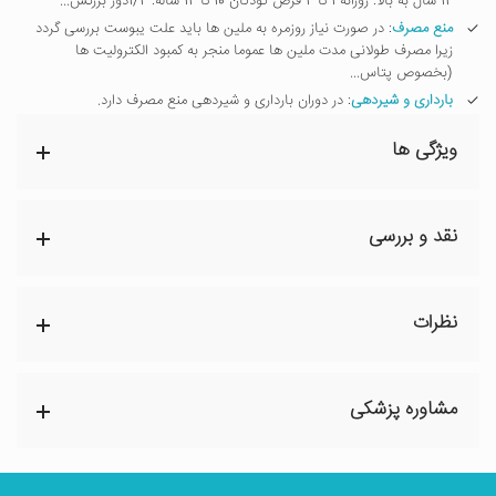
12 سال به بالا: روزانه 1 تا 2 قرص کودکان 10 تا 12 ساله: 1/2دوز بزرگس...
منع مصرف
: در صورت نیاز روزمره به ملین ها باید علت یبوست بررسی گردد
زیرا مصرف طولانی مدت ملین ها عموما منجر به کمبود الکترولیت ها
(بخصوص پتاس...
بارداری و شیردهی
: در دوران بارداری و شیردهی منع مصرف دارد.
ویژگی ها
نقد و بررسی
نظرات
مشاوره پزشکی