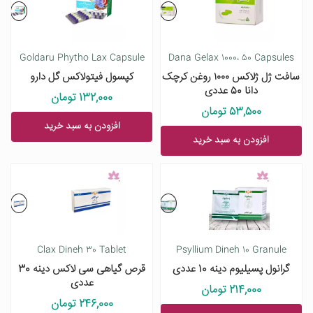
Goldaru Phytho Lax Capsule
Dana Gelax 1000، 50 Capsules
سافت ژل ژلاکس ۱۰۰۰ روغن کرچک
کپسول فیتولاکس گل دارو
دانا 50 عددی
132,000 تومان
53,500 تومان
افزودن به سبد خرید
افزودن به سبد خرید
Clax Dineh 30 Tablet
Psyllium Dineh 10 Granule
گرانول پسیلیوم دینه 10 عددی
قرص گیاهی سی لاکس دینه 30
عددی
214,000 تومان
246,000 تومان