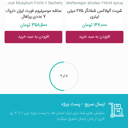
Iran Darouk Musylium Forte 7 Sachets
shefanegar aloolax 275ml syrup
شربت آلولاکس شفانگر 275 میلی
ساشه موسیلیوم فورت ایران داروک
لیتری
7 عددی پرتغال
147,000 تومان
358,500 تومان
افزودن به سبد خرید
افزودن به سبد خرید
8
از
9
ارسال سریع - پست ویژه
سفارش های شما برای مرکز استان ها، با پست ویژه بین 1 تا 3 روز
کاری از زمان ارسال تحویل میگردد.