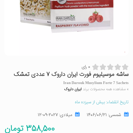
0 رای
ساشه موسیلیوم فورت ایران داروک 7 عددی تمشک
Iran Darouk Musylium Forte 7 Sachets
» مشاهده همه محصولات برند
ایران داروک
تاریخ انقضاء: بیش از سیزده ماه
شمسی:
1406/06/21
میلادی:
2027-09-12
358,500 تومان