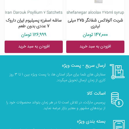
Iran Darouk Psyllium 7 Satchets
shefanegar aloolax 275ml syrup
شربت آلولاکس شفانگر 275 میلی
ساشه اسفرزه پسیلیوم ایران داروک
لیتری
7 عددی بدون طعم
147,000 تومان
126,999 تومان
افزودن به سبد خرید
افزودن به سبد خرید
ارسال سریع - پست ویژه
سفارش های شما برای مرکز استان ها، با پست ویژه بین 1 تا 3 روز
کاری از زمان ارسال تحویل میگردد.
اصالت کالا
پرسیس مارکت، در تلاش است تا در هر زمان بتواند محصولات خود را
از برندهای مشهور و معتبر بازار عرضه نماید.
بسته بندی ویژه