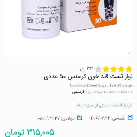
33 رای
نوار تست قند خون کرسنس 50 عددی
CareSens Blood Suger Test 50 Strips
» مشاهده همه محصولات برند
کرسنس
تاریخ انقضاء: بیش از سیزده ماه
شمسی:
1406/06/14
میلادی:
2027-09-05
315,005 تومان