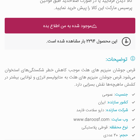
کالا دیدن فرمایید یا در صورت صلاحدید طبق قوانین
پرسیس مارکت این کالا را پیش خرید نمایید.
موجود شده به من اطلاع بده
این محصول
2294 بار
مشاهده شده است.
توضیحات:
قرص جوشان منیزیم های هلث موجب کاهش خطر شکستگی‌های استخوان
می‌شود.قرص جوشان منیزیم های هلث به متابولیسم انرژی و توانایی بیشتر در
کشش ماهیچه‌ها نقش بسزایی دارد.
جنسیت
: عمومی
کشور سازنده
: ایران
شرکت سازنده
: دارو سلامت فارمد
وب سایت
: www.daroosf.com
نوع محفظه
: قوطی پلاستیکی
حجم
: 20 عددی