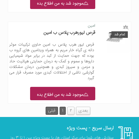
موجود شد به من اطلاع بده
امین
قرص لیورهرب پلاس ب امین
تمام شد
قرص لیور هرب پلاس ب امین حاوی ترکیبات موثر
دانه ی گیاه خار مریم به همراه ویتامین های گروه ب
بوده که جهت حمایت از کبد در برابر مواد شیمیایی
داروها و سموم و کمک به درمان حمایتی هپاتیت حاد
و مزمن و سیروز کبدی و همچنین درمان مشکلات
گوارشی ناشی از اختلالات کبدی مورد مصرف قرار می
گیرد
موجود شد به من اطلاع بده
بعدی
2
1
قبلی
ارسال سریع - پست ویژه
سفارش های شما برای مرکز استان ها، با پست ویژه بین 1 تا 3 روز