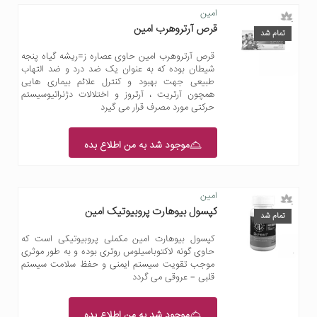
امین
قرص آرتروهرب امین
تمام شد
قرص آرتروهرب امین حاوی عصاره ز=ریشه گیاه پنجه
شیطان بوده که به عنوان یک ضد درد و ضد التهاب
طبیعی جهت بهبود و کنترل علائم بیماری هایی
همچون آرتریت ، آرتروز و اختلالات دژنراتیوسیستم
حرکتی مورد مصرف قرار می گیرد
موجود شد به من اطلاع بده
امین
کپسول بیوهارت پروبیوتیک امین
تمام شد
کپسول بیوهارت امین مکملی پروبیوتیکی است که
حاوی گونه لاکتوباسیلوس روتری بوده و به طور موثری
موجب تقویت سیستم ایمنی و حفظ سلامت سیستم
قلبی – عروقی می گردد
موجود شد به من اطلاع بده