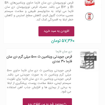
قرص نوروبیوسان دی سان فارما حاوی ویتامین‌های B6،
B1 و B12 می باشد. مصرف قرص نوروبیوسان دی سان
فارما می تواند به متابولیسم طبیعی و سلامت سیستم
عصبی، ساخت گلبول قرمز، کاهش سطح استرس و کاهش
خطر ابتلا به افسردگی کمک کند.
افزودن به سبد خرید
57,360 تومان
دی سان فارما
قرص جویدنی ویتامین ث 500 میلی گرم دی سان
تمام شد
فارما 30 عددی
قرص جویدنی ویتامین ث دی سان فارما حاوی 500
میلی گرم ویتامین ث به صورت جویدنی می باشد.
قرص جویدنی ویتامین ث دی سان فارما برای تقویت
سیستم ایمنی، حفظ سلامت پوست، پیشگیری از ابتلا
به برخی از بیماری ها و افزایش جذب آهن استفاده
می شود.
موجود شد به من اطلاع بده