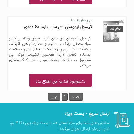
دی سان فارما
کپسول ایموسان دی سان فارما 60 عددی
تمام شد
کپسول ایموسان دی سان فارما حاوی ویتامین ث و
مواد معدنی زینک و سلنیم و عصاره گیاهی اکیناسه
بوده که نقش مهمی در تقویت سیستم ایمنی و سلامت
دستگاه تنفس دارد. همچنین ترکیبات موثر این
محصول به سلامت پوست، مو و ناخن کمک موثری
می‌کند.
موجود شد به من اطلاع بده
بعدی
1
قبلی
ارسال سریع - پست ویژه
سفارش های شما برای مرکز استان ها، با پست ویژه بین 1 تا 3 روز
کاری از زمان ارسال تحویل میگردد.