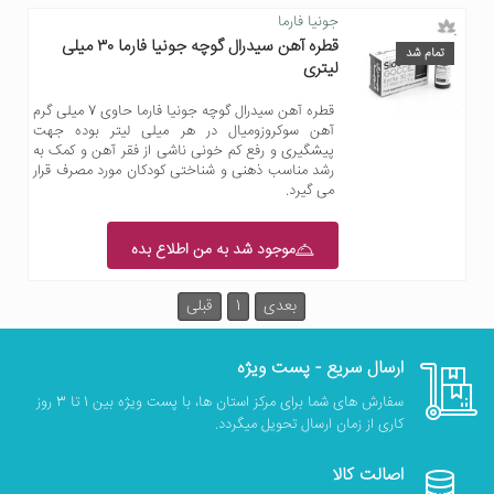
جونیا فارما
قطره آهن سیدرال گوچه جونیا فارما ۳۰ میلی
تمام شد
لیتری
قطره آهن سیدرال گوچه جونیا فارما حاوی 7 میلی گرم
آهن سوکروزومیال در هر میلی لیتر بوده جهت
پیشگیری و رفع کم خونی ناشی از فقر آهن و کمک به
رشد مناسب ذهنی و شناختی کودکان مورد مصرف قرار
می گیرد.
موجود شد به من اطلاع بده
بعدی
1
قبلی
ارسال سریع - پست ویژه
سفارش های شما برای مرکز استان ها، با پست ویژه بین 1 تا 3 روز
کاری از زمان ارسال تحویل میگردد.
اصالت کالا