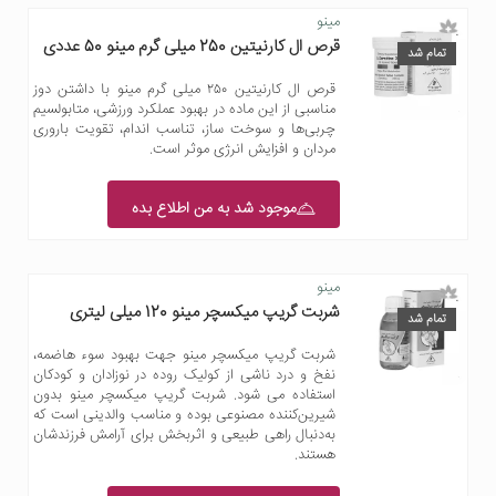
مینو
قرص ال کارنیتین 250 میلی گرم مینو 50 عددی
تمام شد
قرص ال کارنیتین ۲۵۰ میلی گرم مینو با داشتن دوز
مناسبی از این ماده در بهبود عملکرد ورزشی، متابولسیم
چربی‌ها و سوخت ساز، تناسب اندام، تقویت باروری
مردان و افزایش انرژی موثر است.
موجود شد به من اطلاع بده
مینو
شربت گریپ میکسچر مینو 120 میلی لیتری
تمام شد
شربت گریپ میکسچر مینو جهت بهبود سوء هاضمه،
نفخ و درد ناشی از کولیک روده در نوزادان و کودکان
استفاده می شود. شربت گریپ میکسچر مینو بدون
شیرین‌کننده مصنوعی بوده و مناسب والدینی است که
به‌دنبال راهی طبیعی و اثربخش برای آرامش فرزندشان
هستند.