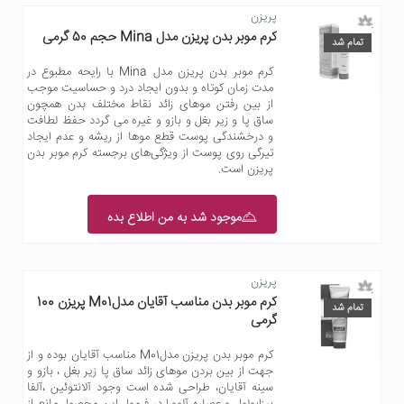
پریزن
کرم موبر بدن پریزن مدل Mina حجم 50 گرمی
تمام شد
کرم موبر بدن پریزن مدل Mina با رایحه مطبوع در
مدت زمان کوتاه و بدون ایجاد درد و حساسیت موجب
از بین رفتن موهای زائد نقاط مختلف بدن همچون
ساق پا و زیر بغل و بازو و غیره می گردد حفظ لطافت
و درخشندگی پوست قطع موها از ریشه و عدم ایجاد
تیرگی روی پوست از ویژگی‌های برجسته کرم موبر بدن
پریزن است.
موجود شد به من اطلاع بده
پریزن
کرم موبر بدن مناسب آقایان مدلM01 پریزن 100
تمام شد
گرمی
کرم موبر بدن پریزن مدلM01 مناسب آقایان بوده و از
جهت از بین بردن موهای زائد ساق پا زیر بغل ، بازو و
سینه آقایان، طراحی شده است وجود آلانتوئین ،آلفا
بیزابولول و عصاره آلوورا در فرمول این محصول مانع از