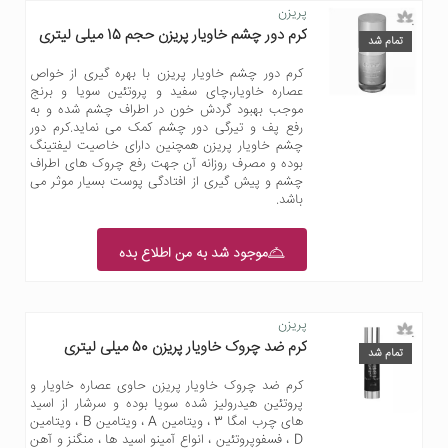
پریزن
کرم دور چشم خاویار پریزن حجم 15 میلی لیتری
تمام شد
کرم دور چشم خاویار پریزن با بهره گیری از خواص
عصاره خاویار،چای سفید و پروتئین سویا و برنج
موجب بهبود گردش خون در اطراف چشم شده و به
رفع پف و تیرگی دور چشم کمک می نماید.کرم دور
چشم خاویار پریزن همچنین دارای خاصیت لیفتینگ
بوده و مصرف روزانه آن جهت رفع چروک های اطراف
چشم و پیش گیری از افتادگی پوست بسیار موثر می
باشد.
موجود شد به من اطلاع بده
پریزن
کرم ضد چروک خاویار پریزن 50 میلی لیتری
تمام شد
کرم ضد چروک خاویار پریزن حاوی عصاره خاویار و
پروتئین هیدرولیز شده سویا بوده و سرشار از اسید
های چرب امگا 3 ، ویتامین A ، ویتامین B ، ویتامین
D ، فسفوپروتئین ، انواع آمینو اسید ها ، منگنز و آهن