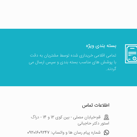
بسته بندی ویژه
تمامی اقلامی خریداری شده توسط مشتریان به دقت
با پوشش های مناسب بسته بندی و سپس ارسال می
گردند.
اطلاعات تماس
قم-خیابان مصلی - بین کوی 12 و 14 - دراگ
استور دکتر حاجبانی
شماره پیام رسان ها و واتساپ: 09201609247