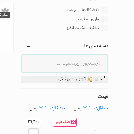
فقط کالاهای موجود
تمام ش
دارای تخفیف
تخفیف شگفت انگیز
دسته بندی ها
تجهیزات پزشکی
قیمت
حداقل:
31,900
تومان
حداکثر:
31,900
تومان
31,900
31,900
حذف فیلتر