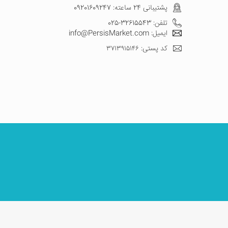
پشتیبانی 24 ساعته: 09201609247
تلفن: 32615543-025
ایمیل: info@PersisMarket.com
کد پستی: ۳۷۱۳۹۱۵۱۴۶