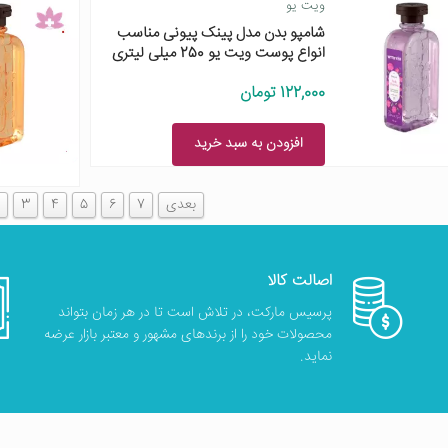
ویت یو
شامپو بدن مدل پینک پیونی مناسب
انواع پوست ویت یو 250 میلی لیتری
122,000 تومان
افزودن به سبد خرید
بعدی
7
6
5
4
3
اصالت کالا
پرسیس مارکت، در تلاش است تا در هر زمان بتواند
محصولات خود را از برندهای مشهور و معتبر بازار عرضه
نماید.