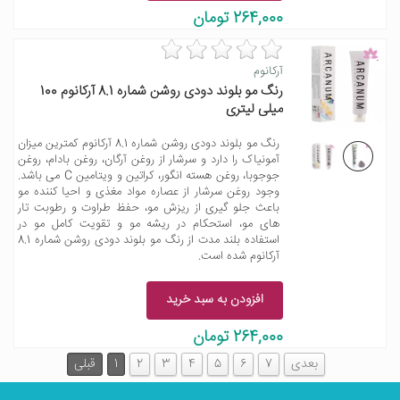
264,000 تومان
آرکانوم
رنگ مو بلوند دودی روشن شماره 8.1 آرکانوم 100
میلی لیتری
رنگ مو بلوند دودی روشن شماره 8.1 آرکانوم کمترین میزان
آمونیاک را دارد و سرشار از روغن آرگان، روغن بادام، روغن
جوجوبا، روغن هسته انگور، کراتین و ویتامین C می باشد.
وجود روغن سرشار از عصاره مواد مغذی و احیا کننده مو
باعث جلو گیری از ریزش مو، حفظ طراوت و رطوبت تار
های مو، استحکام در ریشه مو و تقویت کامل مو در
استفاده بلند مدت از رنگ مو بلوند دودی روشن شماره 8.1
آرکانوم شده است.
افزودن به سبد خرید
264,000 تومان
بعدی
7
6
5
4
3
2
1
قبلی