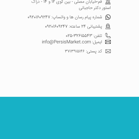
قم-خیابان مصلی - بین کوی 12 و 14 - دراگ
استور دکتر حاجبانی
شماره پیام رسان ها و واتساپ: 09201609247
پشتیبانی 24 ساعته: 09201609247
تلفن: 32615543-025
ایمیل: info@PersisMarket.com
کد پستی: ۳۷۱۳۹۱۵۱۴۶