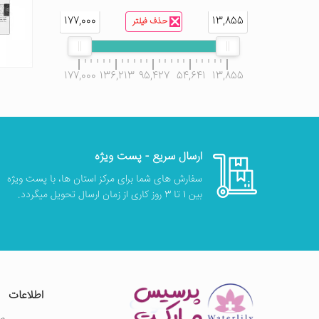
177,000
13,855
حذف فیلتر
177,000
136,213
95,427
54,641
13,855
ارسال سریع - پست ویژه
سفارش های شما برای مرکز استان ها، با پست ویژه
بین 1 تا 3 روز کاری از زمان ارسال تحویل میگردد.
اطلاعات