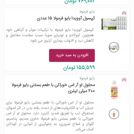
769,002 تومان
بایو فرمولا
کپسول آوویدا بایو فرمولا 15 عددی
کپسول آوویدا بایو فرمولا با ترکیبات موثر و گیاهی خود
همچون آووکادو و لوبیای سویا سبب سلامت مفاصل و
کاهش درد و التهاب بیماری آرتروز می شود.
افزودن به سبد خرید
155,599 تومان
بایو فرمولا
محلول او آر اس خوراکی با طعم بستنی بایو فرمولا
200 میلی لیتری
محلول او آر اس خوراکی با طعم بستنی بایو فرمولا برای
جبران آب و الکترولیت‌های از دست‌ رفته بدن در اثر اسهال،
استفراغ، تب یا تعریق شدید کاربرد دارد. محلول او آر اس
خوراکی با طعم بستنی بایو فرمولا حاوی سدیم، پتاسیم،
گلوکز و املاح ضروری، به جلوگیری از کم‌آبی در کودکان
کمک می‌کند.