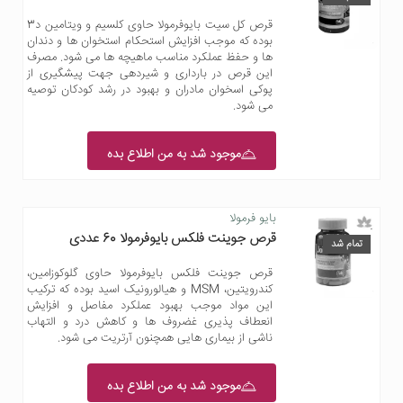
قرص کل سیت بایوفرمولا حاوی کلسیم و ویتامین د3
بوده که موجب افزایش استحکام استخوان ها و دندان
ها و حفظ عملکرد مناسب ماهیچه ها می شود. مصرف
این قرص در بارداری و شیردهی جهت پیشگیری از
پوکی اسخوان مادران و بهبود در رشد کودکان توصیه
می شود.
موجود شد به من اطلاع بده
بایو فرمولا
قرص جوینت فلکس بایوفرمولا 60 عددی
تمام شد
قرص جوینت فلکس بایوفرمولا حاوی گلوکوزامین،
کندرویتین، MSM و هیالورونیک اسید بوده که ترکیب
این مواد موجب بهبود عملکرد مفاصل و افزایش
انعطاف پذیری غضروف ها و کاهش درد و التهاب
ناشی از بیماری هایی همچنون آرتریت می شود.
موجود شد به من اطلاع بده