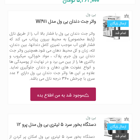
5,464,000 تومان
بی ول
واتر جت دندان بی ول مدل WI911
ارسال رایگان
تمام شد
واتر جت دندان بی ول با فشار بالا آب را از طریق نازل
(رابط مخصوص) به محیط بیرون پرتاب می کند که
فشار قوی آب موجب تمیزی کامل دندانها، بین دندان،
لثه، زبان و کل محیط دهان می شود.همچنین واتر جت
دندان بی ول جرم، پلاک ، مواد خوراکی، میکروب و
باکتری ها را از بین می برد و در نهایت از پوسیدگی ها
و انواع عفونت های دهان و دندان جلوگیری نماید.
علاوه بر این ها واتر جت دندان بی ول دارای 2 عدد
سری با چرخش 360 درجه نازل می باشد.
موجود شد به من اطلاع بده
بی ول
دستگاه بخور سرد 5 لیتری بی ول مدل پرو 12
ارسال رایگان
تمام شد
دستگاه بخور سرد 5 لیتری بی ول امکان پر کردن از