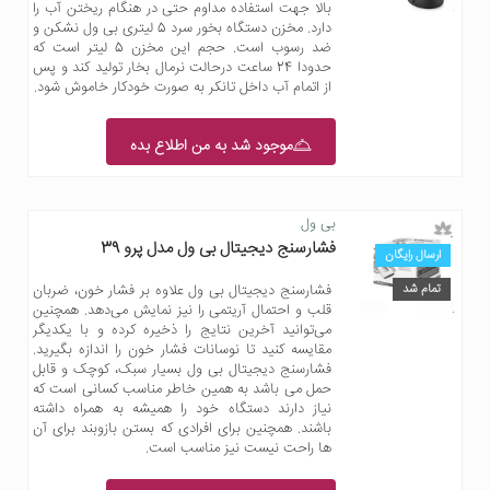
بالا جهت استفاده مداوم حتی در هنگام ریختن آب را
دارد. مخزن دستگاه بخور سرد 5 لیتری بی ول نشکن و
ضد رسوب است. حجم این مخزن 5 لیتر است که
حدودا 24 ساعت درحالت نرمال بخار تولید کند و پس
از اتمام آب داخل تانکر به صورت خودکار خاموش شود.
موجود شد به من اطلاع بده
بی ول
فشارسنج دیجیتال بی ول مدل پرو 39
ارسال رایگان
تمام شد
فشارسنج دیجیتال بی ول علاوه بر فشار خون، ضربان
قلب و احتمال آریتمی را نیز نمایش می‌دهد. همچنین
می‌توانید آخرین نتایج را ذخیره کرده و با یکدیگر
مقایسه کنید تا نوسانات فشار خون را اندازه بگیرید.
فشارسنج دیجیتال بی ول بسیار سبک، کوچک و قابل
حمل می باشد به همین خاطر مناسب کسانی است که
نیاز دارند دستگاه خود را همیشه به همراه داشته
باشند. همچنین برای افرادی که بستن بازوبند برای آن
ها راحت نیست نیز مناسب است.