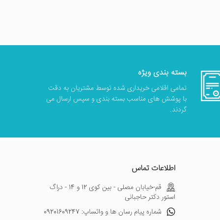
بسته بندی ویژه
تمامی اقلامی خریداری شده توسط مشتریان به دقت
با پوشش های مناسب بسته بندی و سپس ارسال می
گردند.
اطلاعات تماس
قم-خیابان مصلی - بین کوی 12 و 14 - دراگ
استور دکتر حاجبانی
شماره پیام رسان ها و واتساپ: 09201609247