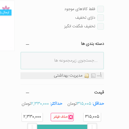
فقط کالاهای موجود
ارسال را
دارای تخفیف
تخفیف شگفت انگیز
دسته بندی ها
مدیریت بهداشتی
قیمت
حداقل:
315,005
تومان
حداکثر:
2,330,000
تومان
2,330,000
315,005
حذف فیلتر