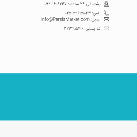
پشتیبانی 24 ساعته: 09201609247
تلفن: 32615543-025
ایمیل: info@PersisMarket.com
کد پستی: ۳۷۱۳۹۱۵۱۴۶