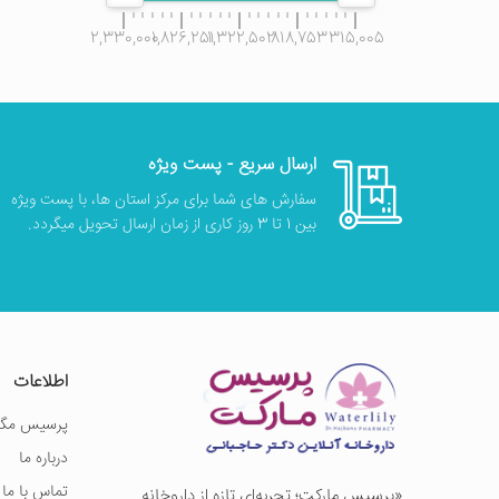
2,330,000
1,826,251
1,322,502
818,753
315,005
ارسال سریع - پست ویژه
سفارش های شما برای مرکز استان ها، با پست ویژه
بین 1 تا 3 روز کاری از زمان ارسال تحویل میگردد.
اطلاعات
پرسیس مگز
درباره ما
تماس با ما
«پرسيس ماركت؛ تجربه‌ای تازه از داروخانه