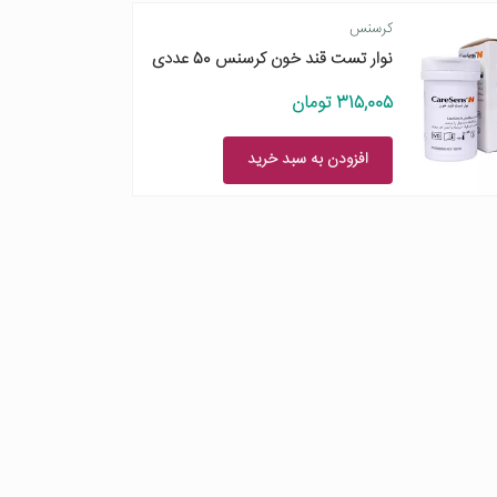
کرسنس
نوار تست قند خون کرسنس 50 عددی
315,005 تومان
افزودن به سبد خرید