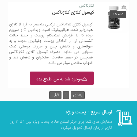
کلاژناکس
کپسول کلاژن کلاژناکس
تمام شد
کپسول کلاژن کلاژناکس ترکیبی منحصر به فرد از کلاژن
هیدرولیز شده، هیالورونیک اسید، ویتامین C و منیزیم
بوده که با افزایش استحکام پوست و حفظ حالت
کشسانی آن از افتادگی پوست جلوگیری نموده و به
جوانسازی و کاهش چین و چروک پوستی کمک
بسزایی می نماید. مصرف کپسول کلاژن کلاژناکس
همچنین در حفظ سلامت استخوان و کاهش درد و
التهاب مفاصل موثر می باشد.
موجود شد به من اطلاع بده
بعدی
1
قبلی
ارسال سریع - پست ویژه
سفارش های شما برای مرکز استان ها، با پست ویژه بین 1 تا 3 روز
کاری از زمان ارسال تحویل میگردد.