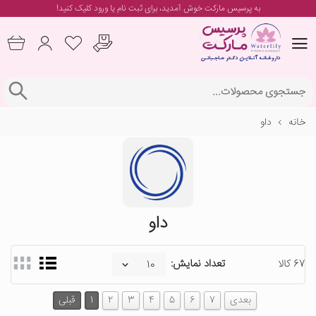
به پرسیس مارکت خوش آمدید، برای
ثبت نام یا ورود
کلیک کنید!
خانه
داو
داو
67 کالا
تعداد نمایش:
بعدی
7
6
5
4
3
2
1
قبلی