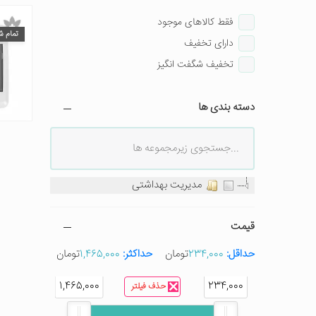
فقط کالاهای موجود
تمام ش
دارای تخفیف
تخفیف شگفت انگیز
دسته بندی ها
مدیریت بهداشتی
قیمت
حداقل:
234,000
تومان
حداکثر:
1,465,000
تومان
1,465,000
234,000
حذف فیلتر