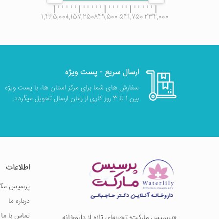
1,465,000
1,157,250
849,500
541,750
234,000
ارسال سریع - پست ویژه
سفارش های شما برای مرکز استان ها، با پست ویژه
بین 1 تا 3 روز کاری از زمان ارسال تحویل میگردد.
اطلاعات
پرسیس مگز
درباره ما
تماس با ما
«پرسيس ماركت؛ تجربه‌ای تازه از داروخانه