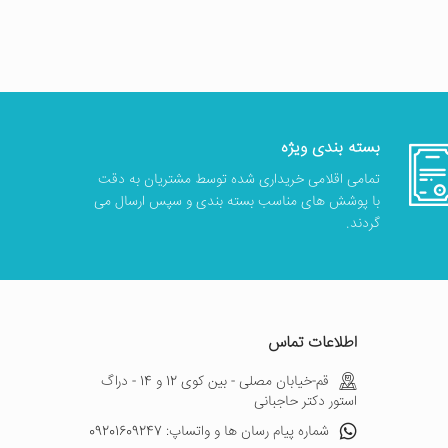
بسته بندی ویژه
تمامی اقلامی خریداری شده توسط مشتریان به دقت
با پوشش های مناسب بسته بندی و سپس ارسال می
گردند.
اطلاعات تماس
قم-خیابان مصلی - بین کوی 12 و 14 - دراگ
استور دکتر حاجبانی
شماره پیام رسان ها و واتساپ: 09201609247