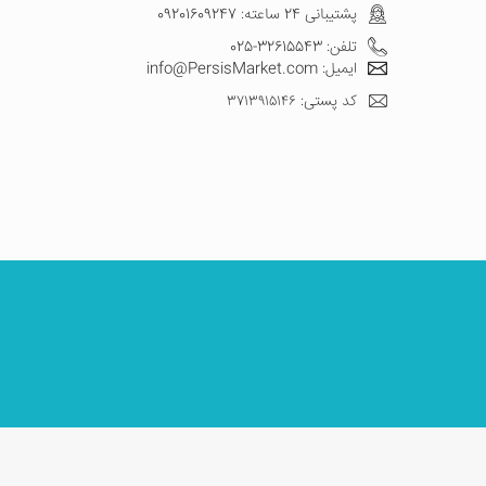
پشتیبانی 24 ساعته: 09201609247
تلفن: 32615543-025
ایمیل: info@PersisMarket.com
کد پستی: ۳۷۱۳۹۱۵۱۴۶