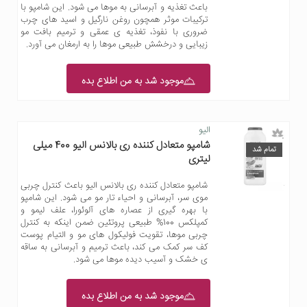
باعث تغذیه و آبرسانی به موها می شود. این شامپو با
ترکیبات موثر همچون روغن نارگیل و اسید های چرب
ضروری با نفوذ، تغذیه ی عمقی و ترمیم بافت مو
زیبایی و درخشش طبیعی موها را به ارمغان می آورد.
موجود شد به من اطلاع بده
الیو
شامپو متعادل کننده ری بالانس الیو 400 میلی
تمام شد
لیتری
شامپو متعادل کننده ری بالانس الیو باعث کنترل چربی
موی سر، آبرسانی و احیاء تار مو می شود. این شامپو
با بهره گیری از عصاره های آلوئورا، علف لیمو و
کمپلکس 100% طبیعی پروتئین ضمن اینکه به کنترل
چربی موها، تقویت فولیکول های مو و التیام پوست
کف سر کمک می کند، باعث ترمیم و آبرسانی به ساقه
ی خشک و آسیب دیده موها می شود.
موجود شد به من اطلاع بده