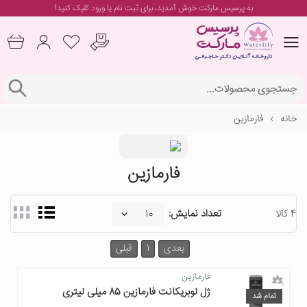
به پرسیس مارکت خوش آمدید، برای
ثبت نام یا ورود
کلیک کنید!
خانه
فارمازین
فارمازین
4 کالا
تعداد نمایش:
بعدی
1
قبلی
فارمازین
ژل لوبریکانت فارمازین 85 میلی لیتری
تمام شد