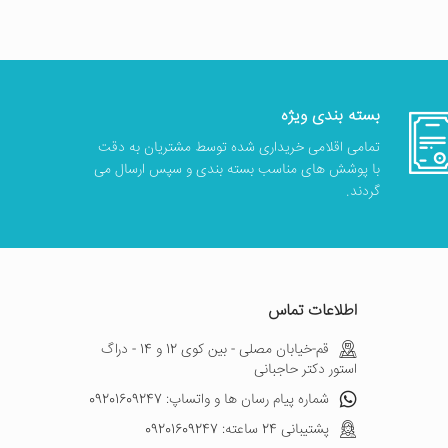
بسته بندی ویژه
تمامی اقلامی خریداری شده توسط مشتریان به دقت
با پوشش های مناسب بسته بندی و سپس ارسال می
گردند.
اطلاعات تماس
قم-خیابان مصلی - بین کوی 12 و 14 - دراگ
استور دکتر حاجبانی
شماره پیام رسان ها و واتساپ: 09201609247
پشتیبانی 24 ساعته: 09201609247