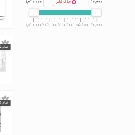
1,020,000
40,800
حذف فیلتر
1,020,000
775,200
530,400
285,600
40,800
تمام ش
تمام ش