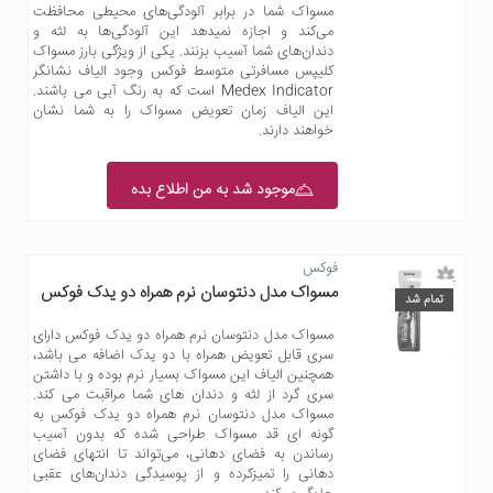
مسواک شما در برابر آلودگی‌های محیطی محافظت
می‌کند و اجازه نمیدهد این آلودگی‌ها به لثه و
دندان‌های شما آسیب بزنند. یکی از ویژگی بارز مسواک
کلیپس مسافرتی متوسط فوکس وجود الیاف نشانگر
Medex Indicator است که به رنگ آبی می باشند.
این الیاف زمان تعویض مسواک را به شما نشان
خواهند دارند.
موجود شد به من اطلاع بده
فوکس
مسواک مدل دنتوسان نرم همراه دو یدک فوکس
تمام شد
مسواک مدل دنتوسان نرم همراه دو یدک فوکس دارای
سری قابل تعویض همراه با دو یدک اضافه می باشد،
همچنین الیاف این مسواک بسیار نرم بوده و با داشتن
سری گرد از لثه و دندان های شما مراقبت می کند‏.
مسواک مدل دنتوسان نرم همراه دو یدک فوکس به
گونه ای قد مسواک طراحی شده که بدون آسیب
رساندن به فضای دهانی، می‌تواند تا انتهای فضای
دهانی را تمیزکرده و از پوسیدگی دندان‌های عقبی