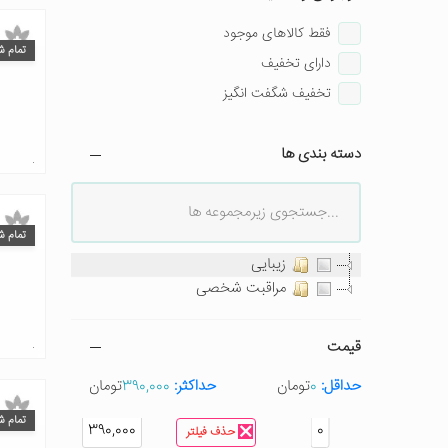
فقط کالاهای موجود
تمام ش
دارای تخفیف
تخفیف شگفت انگیز
دسته بندی ها
تمام ش
زیبایی
مراقبت شخصی
قیمت
حداقل:
0
تومان
حداکثر:
390,000
تومان
تمام ش
390,000
0
حذف فیلتر