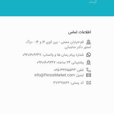
گردند.
اطلاعات تماس
قم-خیابان مصلی - بین کوی 12 و 14 - دراگ
استور دکتر حاجبانی
شماره پیام رسان ها و واتساپ: 09201609247
پشتیبانی 24 ساعته: 09201609247
تلفن: 32615543-025
ایمیل: info@PersisMarket.com
کد پستی: ۳۷۱۳۹۱۵۱۴۶