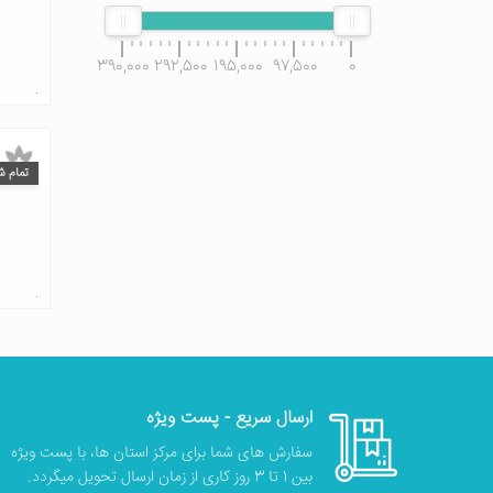
390,000
292,500
195,000
97,500
0
تمام ش
ارسال سریع - پست ویژه
سفارش های شما برای مرکز استان ها، با پست ویژه
بین 1 تا 3 روز کاری از زمان ارسال تحویل میگردد.