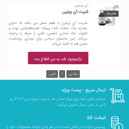
آی ویلین
شربت آی ویلین
تمام شد
شربت آی ویلین با طعم عسل می باشد که حاوی
عصاره برگ خشک شده پیچک هیدراهلیکس بوده و
التهاب حاد مجاری تنفسی ناشی از سرفه را برطرف
می‌کند. این محصول درمانی برای بیماری برونشیت
مزمن هم به شمار می‌آید.
موجود شد به من اطلاع بده
بعدی
1
قبلی
ارسال سریع - پست ویژه
سفارش های شما برای مرکز استان ها، با پست ویژه بین 1 تا 3 روز
کاری از زمان ارسال تحویل میگردد.
اصالت کالا
پرسیس مارکت، در تلاش است تا در هر زمان بتواند محصولات خود را