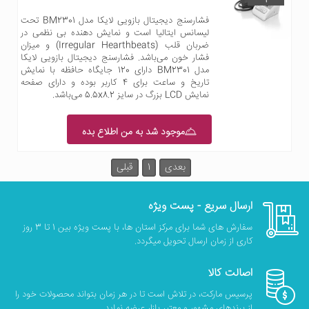
فشارسنج دیجیتال بازویی لایکا مدل BM2301 تحت
لیسانس ایتالیا است و نمایش دهنده بی نظمی در
ضربان قلب (Irregular Hearthbeats) و میزان
فشار خون می‌باشد. فشارسنج دیجیتال بازویی لایکا
مدل BM2301 دارای 120 جایگاه حافظه با نمایش
تاریخ و ساعت برای 4 کاربر بوده و دارای صفحه
نمایش LCD بزرگ در سایز 5.5x8.2 می‌باشد.
موجود شد به من اطلاع بده
بعدی
1
قبلی
ارسال سریع - پست ویژه
سفارش های شما برای مرکز استان ها، با پست ویژه بین 1 تا 3 روز
کاری از زمان ارسال تحویل میگردد.
اصالت کالا
پرسیس مارکت، در تلاش است تا در هر زمان بتواند محصولات خود را
از برندهای مشهور و معتبر بازار عرضه نماید.