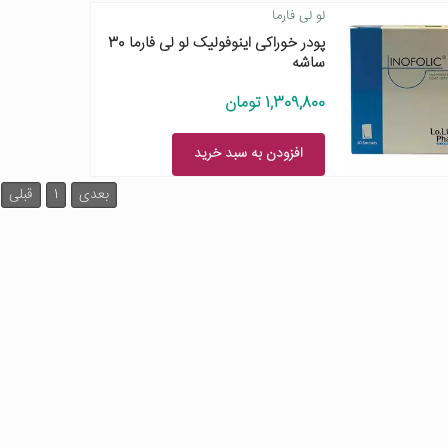
لو لی فارما
پودر خوراکی اینوفولیک لو لی فارما 30
ساشه
1,309,800 تومان
افزودن به سبد خرید
بعدی
1
قبلی