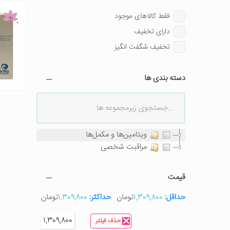
فقط کالاهای موجود
دارای تخفیف
تخفیف شگفت انگیز
دسته بندی ها
ویتامین‌ها و مکمل‌ها
مراقبت شخصی
قیمت
حداقل:
1,309,800
تومان
حداکثر:
1,309,800
تومان
1,309,800
1,309,800
حذف فیلتر