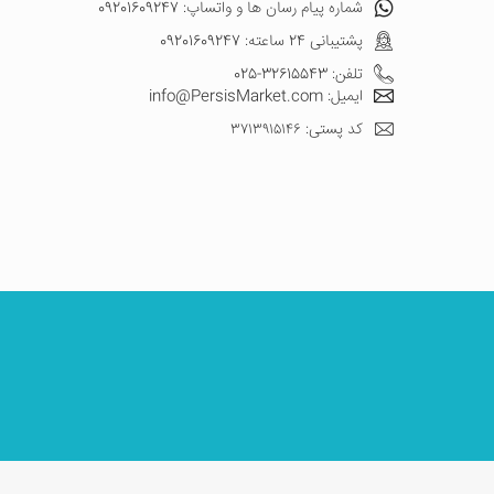
شماره پیام رسان ها و واتساپ: 09201609247
پشتیبانی 24 ساعته: 09201609247
تلفن: 32615543-025
ایمیل: info@PersisMarket.com
کد پستی: ۳۷۱۳۹۱۵۱۴۶