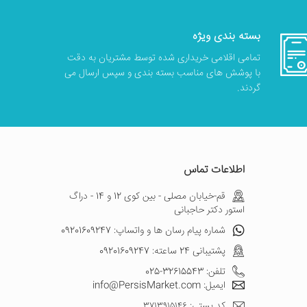
بسته بندی ویژه
تمامی اقلامی خریداری شده توسط مشتریان به دقت
با پوشش های مناسب بسته بندی و سپس ارسال می
گردند.
اطلاعات تماس
قم-خیابان مصلی - بین کوی 12 و 14 - دراگ
استور دکتر حاجبانی
شماره پیام رسان ها و واتساپ: 09201609247
پشتیبانی 24 ساعته: 09201609247
تلفن: 32615543-025
ایمیل: info@PersisMarket.com
کد پستی: ۳۷۱۳۹۱۵۱۴۶