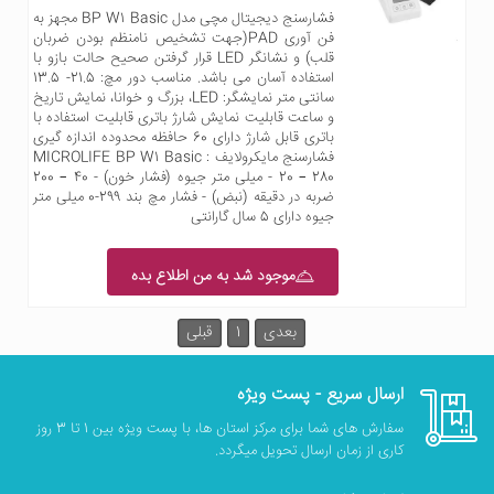
فشارسنج دیجیتال مچی مدل BP W1 Basic مجهز به
فن آوری PAD(جهت تشخیص نامنظم بودن ضربان
قلب) و نشانگر LED قرار گرفتن صحیح حالت بازو با
استفاده آسان می باشد. مناسب دور مچ: 21.5- 13.5
سانتی متر نمایشگر: LED، بزرگ و خوانا، نمایش تاریخ
و ساعت قابلیت نمایش شارژ باتری قابلیت استفاده با
باتری قابل شارژ دارای 60 حافظه محدوده اندازه گیری
فشارسنج مایکرولایف MICROLIFE BP W1 Basic :
- 20 – 280 میلی متر جیوه (فشار خون) - 40 – 200
ضربه در دقیقه (نبض) - فشار مچ بند 299-0 میلی متر
جیوه دارای 5 سال گارانتی
موجود شد به من اطلاع بده
بعدی
1
قبلی
ارسال سریع - پست ویژه
سفارش های شما برای مرکز استان ها، با پست ویژه بین 1 تا 3 روز
کاری از زمان ارسال تحویل میگردد.