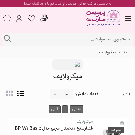
به پرسیس مارکت خوش آمدید، برای
ثبت نام یا ورود
کلیک کنید!
خانه
میکرولایف
میکرولایف
1 کالا
تعداد نمایش:
بعدی
1
قبلی
میکرولایف
فشارسنج دیجیتال مچی مدل BP W1 Basic
تمام شد