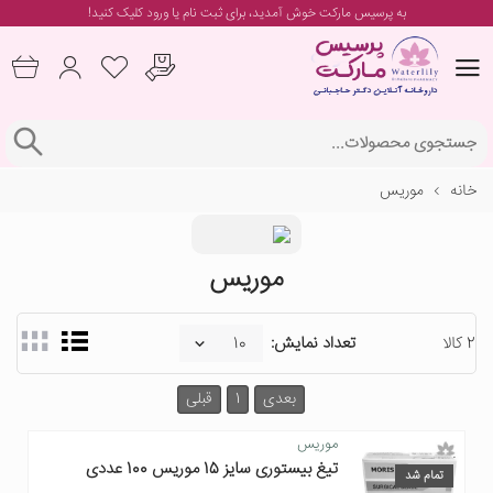
به پرسیس مارکت خوش آمدید، برای
ثبت نام یا ورود
کلیک کنید!
خانه
موریس
موریس
2 کالا
تعداد نمایش:
بعدی
1
قبلی
موریس
تیغ بیستوری سایز 15 موریس 100 عددی
تمام شد