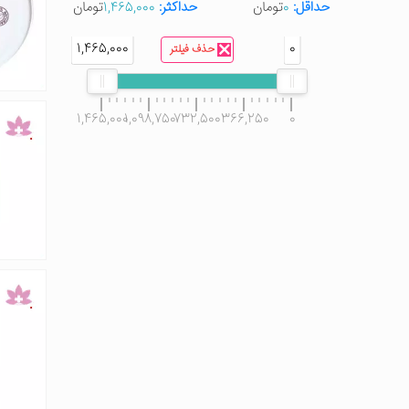
حداقل:
0
تومان
حداکثر:
1,465,000
تومان
1,465,000
0
حذف فیلتر
1,465,000
1,098,750
732,500
366,250
0