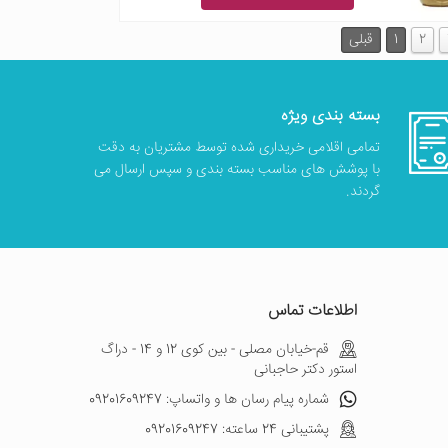
2
1
قبلی
بسته بندی ویژه
تمامی اقلامی خریداری شده توسط مشتریان به دقت
با پوشش های مناسب بسته بندی و سپس ارسال می
گردند.
اطلاعات تماس
قم-خیابان مصلی - بین کوی 12 و 14 - دراگ
استور دکتر حاجبانی
شماره پیام رسان ها و واتساپ: 09201609247
پشتیبانی 24 ساعته: 09201609247