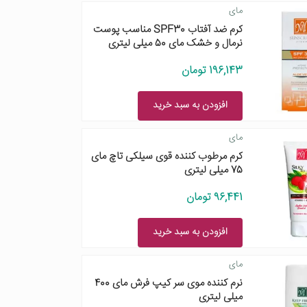
مای
کرم ضد آفتاب SPF30 مناسب پوست
نرمال و خشک مای 50 میلی لیتری
196,143 تومان
افزودن به سبد خرید
مای
کرم مرطوب کننده قوی سیلکی تاچ مای
75 میلی لیتری
96,441 تومان
افزودن به سبد خرید
مای
نرم کننده موی سر کیپ فرش مای 400
میلی لیتری