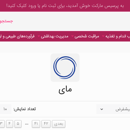
به پرسیس مارکت خوش آمدید، برای
ثبت نام یا ورود
کلیک کنید!
جستجوی پیشر
جستجوی
 اندام و تغذیه
مراقبت شخصی
مدیریت بهداشتی
فرآورده‌های طبیعی و ا
مای
تعداد نمایش:
…
بعدی
42
41
5
4
3