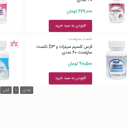
30 عددی
677,000 تومان
افزودن به سبد خرید
نکست ساپلمنت
قرص کلسیم سیترات و D3 نکست
ساپلمنت 60 عددی
910,500 تومان
افزودن به سبد خرید
بعدی
1
قبلی