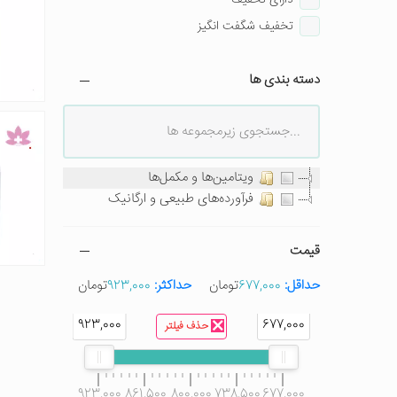
تخفیف شگفت انگیز
دسته بندی ها
ویتامین‌ها و مکمل‌ها
فرآورده‌های طبیعی و ارگانیک
قیمت
حداقل:
677,000
تومان
حداکثر:
923,000
تومان
923,000
677,000
حذف فیلتر
923,000
861,500
800,000
738,500
677,000