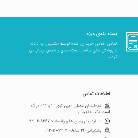
بسته بندی ویژه
تمامی اقلامی خریداری شده توسط مشتریان به دقت
با پوشش های مناسب بسته بندی و سپس ارسال می
گردند.
اطلاعات تماس
قم-خیابان مصلی - بین کوی 12 و 14 - دراگ
استور دکتر حاجبانی
شماره پیام رسان ها و واتساپ: 09201609247
پشتیبانی 24 ساعته: 09201609247