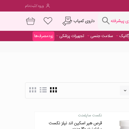
ورود/ثبت‌نام
فته
داروی کمیاب
 پیشرفته
رگانیک
سلامت جنسی
تجهیزات پزشکی
زودمصرف‌ها
داروی کمیاب
نکست ساپلمنت
قرص هیر اسکین اند نیلز نکست