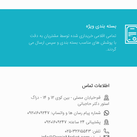
بسته بندی ویژه
تمامی اقلامی خریداری شده توسط مشتریان به دقت
با پوشش های مناسب بسته بندی و سپس ارسال می
گردند.
اطلاعات تماس
قم-خیابان مصلی - بین کوی 12 و 14 - دراگ
استور دکتر حاجبانی
شماره پیام رسان ها و واتساپ: 09201609247
پشتیبانی 24 ساعته: 09201609247
تلفن: 32615543-025