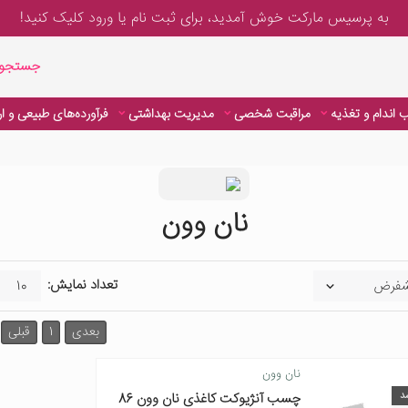
به پرسیس مارکت خوش آمدید، برای
ثبت نام یا ورود
کلیک کنید!
جستجوی پیشر
جستجوی
 اندام و تغذیه
مراقبت شخصی
مدیریت بهداشتی
فرآورده‌های طبیعی و ا
نان وون
تعداد نمایش:
بعدی
1
قبلی
نان وون
د
چسب آنژیوکت کاغذی نان وون 86