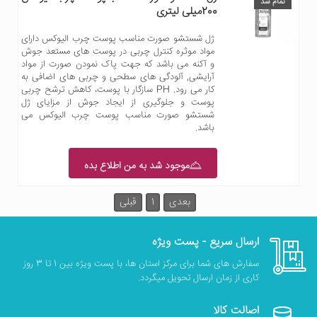
تمام شد
200میلی لیتری
ژل شستشو صورت مناسب پوست چرب الیوکس دارای
مواد موثره کنترل چربی در پوست های مستعد جوش
و آکنه می باشد که جهت پاک نمودن صورت از مواد
آرایشی, آلودگی های سطحی و چربی های اضافی به
کار می رود. PH سازگار با پوست، کاهش ترشح چربی
پوست و جلوگیری از ایجاد جوش از مزایای ژل
شستشو صورت مناسب پوست چرب الیوکس می
باشد.
موجود شد به من اطلاع بده
بعدی
1
قبلی
ارسال سریع - پست ویژه
سفارش های شما برای مرکز استان ها، با پست ویژه بین 1 تا 3 روز
کاری از زمان ارسال تحویل میگردد.
اصالت کالا