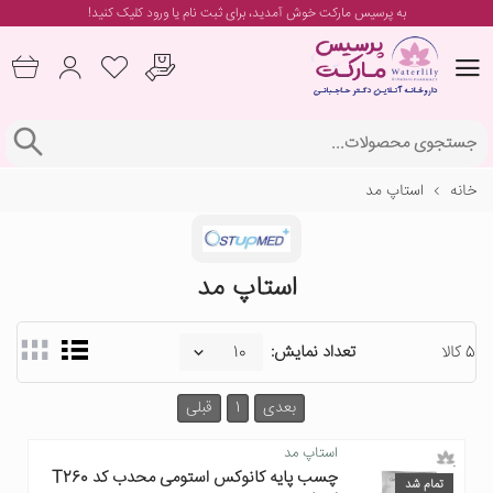
به پرسیس مارکت خوش آمدید، برای
ثبت نام یا ورود
کلیک کنید!
خانه
استاپ مد
استاپ مد
5 کالا
تعداد نمایش:
بعدی
1
قبلی
استاپ مد
چسب پایه کانوکس استومی محدب کد T260
تمام شد