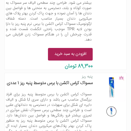
بیشتر می شود. طراحی چند سطحی الیاف سر مسواک به
صورت کوتاه و بلند، دسترسی به منحنی ها و فواصل بین
دندان ها را آسان نموده و جهت پاک کردن بهتر پلاک های
میکروبی دندان بسیار مناسب است. دسته شفاف
ارگونومیک مسواک کراس اکشن با برس نرم پنبه ریز با دارا
بودن لایه TPR موجب راحتی انگشت شست شده و
قدرت چرخش آن را در هنگام مسواک زدن افزایش می
دهد.
افزودن به سبد خرید
89,300 تومان
پنبه ریز
مسواک کراس اکشن با برس متوسط پنبه ریز 1 عددی
مسواک کراس اکشن با برس متوسط پنبه ریز برای افراد
بزرگسال مناسب می باشد و دارای سری U شکل و الیاف
دایره ای شکل برای سهولت در دسترسی به دندانهای عقبی
است و طراحی چند سطحی برس مسواک نقش موثری در
تمیزی بیشتر فرو رفتگی‌ها و فواصل بین دندان‌ها دارد.
مسواک کراس اکشن با برس متوسط پنبه ریز به منظور
پاک کردن بهتر پلاک‌های میکروبی دندان بسیار ایده آل