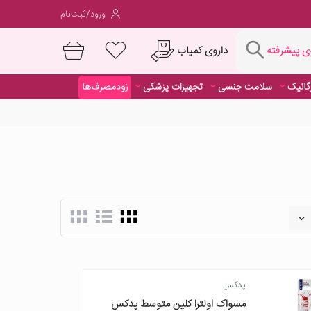
ورود/ثبت‌نام
فته
داروی کمیاب
 پیشرفته
رگانیک
سلامت جنسی
تجهیزات پزشکی
زودمصرف‌ها
داروی کمیاب
پدکس
مسواک اولترا کلین متوسط پدکس