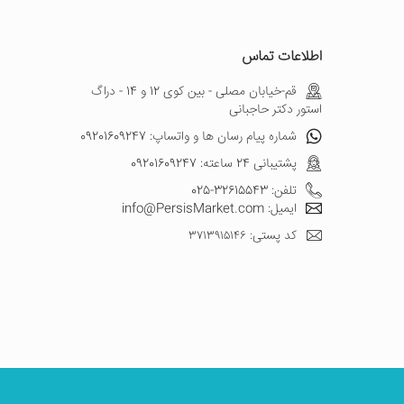
اطلاعات تماس
قم-خیابان مصلی - بین کوی 12 و 14 - دراگ
استور دکتر حاجبانی
شماره پیام رسان ها و واتساپ: 09201609247
پشتیبانی 24 ساعته: 09201609247
تلفن: 32615543-025
ایمیل: info@PersisMarket.com
کد پستی: ۳۷۱۳۹۱۵۱۴۶