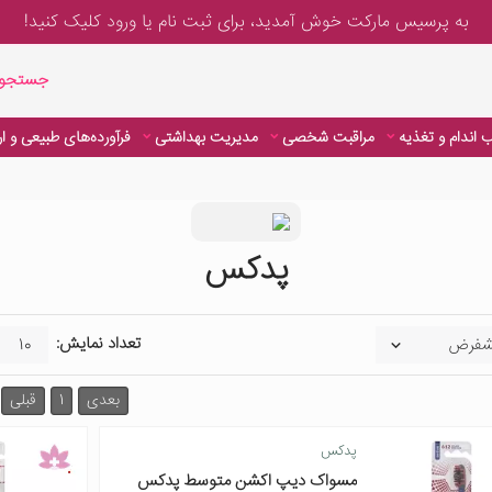
به پرسیس مارکت خوش آمدید، برای
ثبت نام یا ورود
کلیک کنید!
جستجوی پیشر
جستجوی
 اندام و تغذیه
مراقبت شخصی
مدیریت بهداشتی
فرآورده‌های طبیعی و ا
پدکس
تعداد نمایش:
بعدی
1
قبلی
پدکس
مسواک دیپ اکشن متوسط پدکس