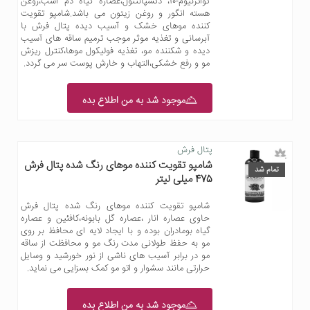
کواترنیوم-۱۰، دکسپانتنول،عصاره گیاه دم اسب،روغن
هسته انگور و روغن زیتون می باشد.شامپو تقویت
کننده موهای خشک و آسیب دیده پتال فرش با
آبرسانی و تغذیه موثر موجب ترمیم ساقه های آسیب
دیده و شکننده مو، تغذیه فولیکول موها،کنترل ریزش
مو و رفع خشکی،التهاب و خارش پوست سر می گردد.
موجود شد به من اطلاع بده
پتال فرش
شامپو تقویت کننده موهای رنگ شده پتال فرش
تمام شد
475 میلی لیتر
شامپو تقویت کننده موهای رنگ شده پتال فرش
حاوی عصاره انار ،عصاره گل بابونه،کافئین و عصاره
گیاه بومادران بوده و با ایجاد لایه ای محافظ بر روی
مو به حفظ طولانی مدت رنگ مو و محافظت از ساقه
مو در برابر آسیب های ناشی از نور خورشید و وسایل
حرارتی مانند سشوار و اتو مو کمک بسزایی می نماید.
موجود شد به من اطلاع بده