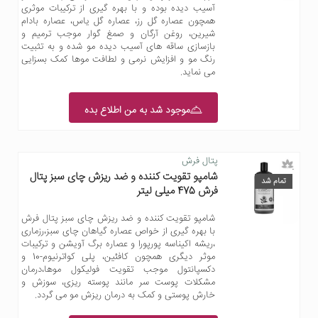
آسیب دیده بوده و با بهره گیری از ترکیبات موثری
همچون عصاره گل رز، عصاره گل یاس، عصاره بادام
شیرین، روغن آرگان و صمغ گوار موجب ترمیم و
بازسازی ساقه های آسیب دیده مو شده و به تثبیت
رنگ مو و افزایش نرمی و لطافت موها کمک بسزایی
می نماید.
موجود شد به من اطلاع بده
پتال فرش
شامپو تقویت کننده و ضد ریزش چای سبز پتال
تمام شد
فرش 475 میلی‌ لیتر
شامپو تقویت کننده و ضد ریزش چای سبز پتال فرش
با بهره گیری از خواص عصاره گیاهان چای سبز،رزماری
،ریشه اکیناسه پورپورا و عصاره برگ آویشن و ترکیبات
موثر دیگری همچون کافئین، پلی کواترنیوم-10 و
دکسپانتول موجب تقویت فولیکول موها،درمان
مشکلات پوست سر مانند پوسته ریزی، سوزش و
خارش پوستی و کمک به درمان ریزش مو می گردد.