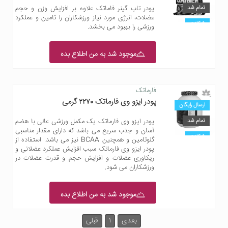
تمام شد
پودر تاپ گینر فاماتک علاوه بر افزایش وزن و حجم
عضلات، انرژی مورد نیاز ورزشکاران را تامین و عملکرد
شکلات
ورزشی را بهبود می بخشد.
موجود شد به من اطلاع بده
فارماتک
پودر ایزو وی فارماتک ۲۲۷۰ گرمی
ارسال رایگان
تمام شد
پودر ایزو وی فارماتک یک مکمل ورزشی عالی با هضم
آسان و جذب سریع می باشد که دارای مقدار مناسبی
شکلات
گلوتامین و همچنین BCAA نیز می باشد. استفاده از
پودر ایزو وی فارماتک سبب افزایش عملکرد عضلانی و
ریکاوری عضلات و افزایش حجم و قدرت عضلات در
ورزشکاران می شود.
موجود شد به من اطلاع بده
بعدی
1
قبلی