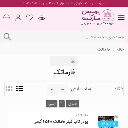
به پرسیس مارکت خوش آمدید، برای
ثبت نام یا ورود
کلیک کنید!
خانه
فارماتک
فارماتک
2 کالا
تعداد نمایش:
بعدی
1
قبلی
فارماتک
پودر تاپ گینر فاماتک 4540 گرمی
ارسال رایگان