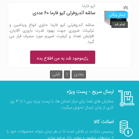
کیو فارما
ساشه آندروفرتی کیو فارما 60 عددی
ارسال رایگان
تمام شد
ساشه آندروفرتی کیو فارما حاوی انواع ویتامین و
ترکیبات ضروری جهت بهبود قدرت باروری آقایان،
افزایش تعداد و کیفیت اسپرم، مورد مصرف قرار می
گیرد.
موجود شد به من اطلاع بده
بعدی
1
قبلی
ارسال سریع - پست ویژه
سفارش های شما برای مرکز استان ها، با پست ویژه بین 1 تا 3 روز
کاری از زمان ارسال تحویل میگردد.
اصالت کالا
پرسیس مارکت، در تلاش است تا در هر زمان بتواند محصولات خود را
از برندهای مشهور و معتبر بازار عرضه نماید.