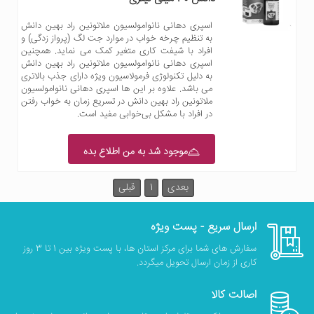
اسپری دهانی نانوامولسیون ملاتونین راد بهین دانش
به تنظیم چرخه خواب در موارد جت لگ (پرواز زدگی) و
افراد با شیفت کاری متغیر کمک می نماید. همچنین
اسپری دهانی نانوامولسیون ملاتونین راد بهین دانش
به دلیل تکنولوژی فرمولاسیون ویژه دارای جذب بالاتری
می باشد. علاوه بر این ها اسپری دهانی نانوامولسیون
ملاتونین راد بهین دانش در تسریع زمان به خواب رفتن
در افراد با مشکل بی‌خوابی مفید است.
موجود شد به من اطلاع بده
بعدی
1
قبلی
ارسال سریع - پست ویژه
سفارش های شما برای مرکز استان ها، با پست ویژه بین 1 تا 3 روز
کاری از زمان ارسال تحویل میگردد.
اصالت کالا