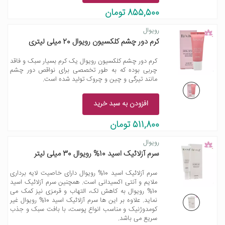
855,500 تومان
رویوال
کرم دور چشم کلکسیون رویوال 20 میلی لیتری
کرم دور چشم کلکسیون رویوال یک کرم بسیار سبک و فاقد
چربی بوده که به طور تخصصی برای نواقص دور چشم
مانند تیرگی و چین و چروک تولید شده است.
افزودن به سبد خرید
511,800 تومان
رویوال
سرم آزلائیک اسید 10% رویوال 30 میلی لیتر
سرم آزلائیک اسید 10% رویوال دارای خاصیت لایه برداری
ملایم و آنتی اکسیدانی است. همچنین سرم آزلائیک اسید
10% رویوال به کاهش لک، التهاب و قرمزی نیز کمک می
نماید. علاوه بر این ها سرم آزلائیک اسید 10% رویوال غیر
کومدوژنیک و مناسب انواع پوست، با بافت سبک و جذب
سریع می باشد.