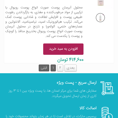
محلول آبرسان پوست صورت انواع پوست رویوال با
ترکیبی از مواد مرطوب‌کننده و مغذی، به بازگرداندن رطوبت
طبیعی پوست و افزایش لطافت و شادابی پوست کمک
می‌کند. ترکیب هیالورونیک اسید، نیاسینامید، آلانتوئین و
عصاره‌های ختمی، آلوئه‌ورا و نارنج در محلول آبرسان
پوست صورت انواع پوست رویوال به‌تدریج منافذ را کوچک
و پوست را یکدست می کند.
افزودن به سبد خرید
414,600 تومان
بعدی
2
1
قبلی
ارسال سریع - پست ویژه
سفارش های شما برای مرکز استان ها، با پست ویژه بین 1 تا 3 روز
کاری از زمان ارسال تحویل میگردد.
اصالت کالا
پرسیس مارکت، در تلاش است تا در هر زمان بتواند محصولات خود را