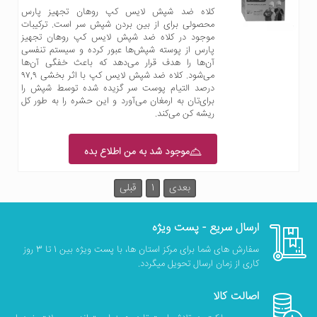
کلاه ضد شپش لایس کپ روهان تجهیز پارس
محصولی برای از بین بردن شپش سر است. ترکیبات
موجود در کلاه ضد شپش لایس کپ روهان تجهیز
پارس از پوسته شپش‌ها عبور کرده و سیستم تنفسی
آن‌ها را هدف قرار می‌دهد که باعث خفگی آن‌ها
می‌شود. کلاه ضد شپش لایس کپ با اثر بخشی ۹۷,۹
درصد التیام پوست سر گزیده شده توسط شپش را
برای‌تان به ارمغان می‌آورد و این حشره را به طور کل
ریشه کن می‌کند.
موجود شد به من اطلاع بده
بعدی
1
قبلی
ارسال سریع - پست ویژه
سفارش های شما برای مرکز استان ها، با پست ویژه بین 1 تا 3 روز
کاری از زمان ارسال تحویل میگردد.
اصالت کالا