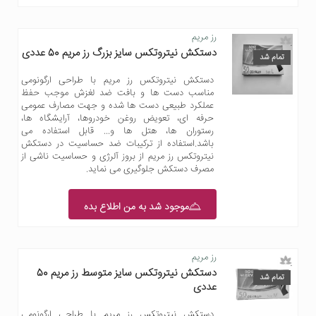
رز مریم
دستکش نیتروتکس سایز بزرگ رز مریم 50 عددی
تمام شد
دستکش نیتروتکس رز مریم با طراحی ارگونومی
مناسب دست ها و بافت ضد لغزش موجب حفظ
عملکرد طبیعی دست ها شده و جهت مصارف عمومی
حرفه ای، تعویض روغن خودروها، آرایشگاه ها،
رستوران ها، هتل ها و... قابل استفاده می
باشد.استفاده از ترکیبات ضد حساسیت در دستکش
نیتروتکس رز مریم از بروز آلرژی و حساسیت ناشی از
مصرف دستکش جلوگیری می نماید.
موجود شد به من اطلاع بده
رز مریم
دستکش نیتروتکس سایز متوسط رز مریم 50
تمام شد
عددی
دستکش نیتروتکس رز مریم با طراحی ارگونومی