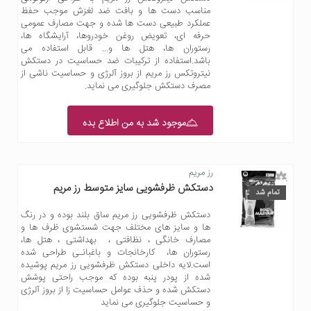
مناسب دست ها و بافت ضد لغزش موجب حفظ
عملکرد طبیعی دست ها شده و جهت مصارف عمومی
حرفه ای، تعویض روغن خودروها، آرایشگاه ها،
رستوران ها، هتل ها و... قابل استفاده می
باشد.استفاده از ترکیبات ضد حساسیت در دستکش
نیتروتکس رز مریم از بروز آلرژی و حساسیت ناشی از
مصرف دستکش جلوگیری می نماید.
موجود شد به من اطلاع بده
رز مریم
دستکش ظرفشویی سایز متوسط رز مریم
تمام شد
دستکش ظرفشویی رز مریم ساق بلند بوده و در رنگ
ها و سایز های مختلف جهت شستشوی ظرف ها و
مصارف خانگی ، نظافتی ، بهداشتی ، هتل ها،
رستوران ها، کارخانجات و باغبانـی طراحی شده
است.لایه داخلی دستکش ظرفشویی رز مریم پوشیده
شده از پودر پنبه بوده که موجب راحتی پوشش
دستکش شده و حذف عوامل حساسیت زا از بروز آلرژی
و حساسیت جلوگیری می نماید