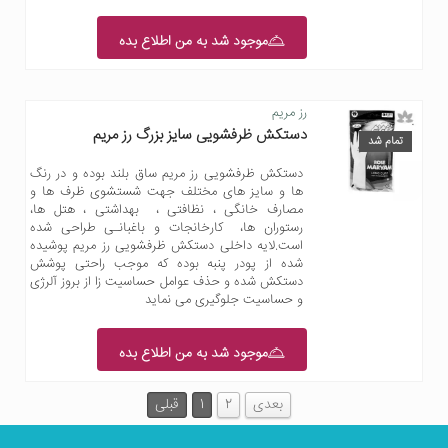
موجود شد به من اطلاع بده
رز مریم
دستکش ظرفشویی سایز بزرگ رز مریم
تمام شد
دستکش ظرفشویی رز مریم ساق بلند بوده و در رنگ
ها و سایز های مختلف جهت شستشوی ظرف ها و
مصارف خانگی ، نظافتی ، بهداشتی ، هتل ها،
رستوران ها، کارخانجات و باغبانـی طراحی شده
است.لایه داخلی دستکش ظرفشویی رز مریم پوشیده
شده از پودر پنبه بوده که موجب راحتی پوشش
دستکش شده و حذف عوامل حساسیت زا از بروز آلرژی
و حساسیت جلوگیری می نماید
موجود شد به من اطلاع بده
بعدی
2
1
قبلی