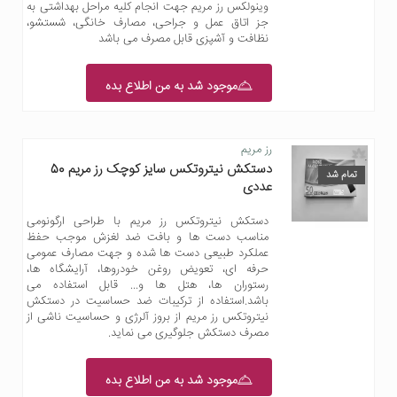
وینولکس رز مریم جهت انجام کلیه مراحل بهداشتی به
جز اتاق عمل و جراحی، مصارف خانگی، شستشو،
نظافت و آشپزی قابل مصرف می باشد
موجود شد به من اطلاع بده
رز مریم
دستکش نیتروتکس سایز کوچک رز مریم 50
تمام شد
عددی
دستکش نیتروتکس رز مریم با طراحی ارگونومی
مناسب دست ها و بافت ضد لغزش موجب حفظ
عملکرد طبیعی دست ها شده و جهت مصارف عمومی
حرفه ای، تعویض روغن خودروها، آرایشگاه ها،
رستوران ها، هتل ها و... قابل استفاده می
باشد.استفاده از ترکیبات ضد حساسیت در دستکش
نیتروتکس رز مریم از بروز آلرژی و حساسیت ناشی از
مصرف دستکش جلوگیری می نماید.
موجود شد به من اطلاع بده