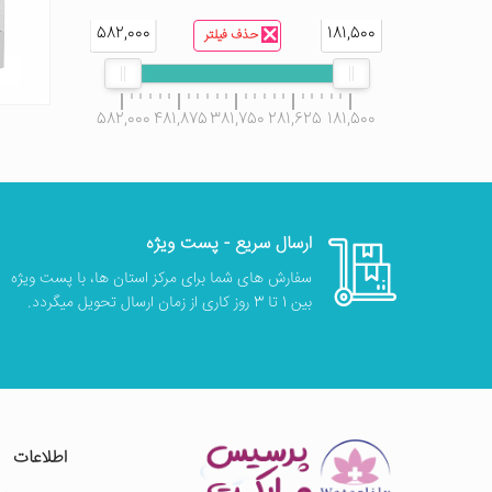
582,000
181,500
حذف فیلتر
582,000
481,875
381,750
281,625
181,500
ارسال سریع - پست ویژه
سفارش های شما برای مرکز استان ها، با پست ویژه
بین 1 تا 3 روز کاری از زمان ارسال تحویل میگردد.
اطلاعات