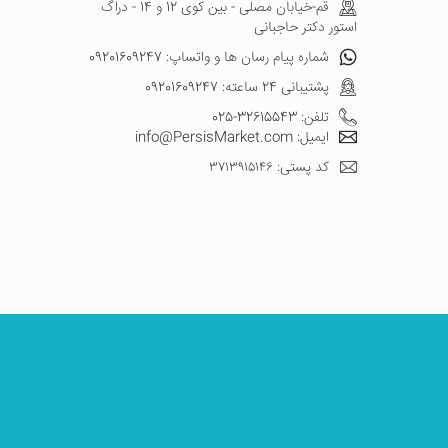
قم-خیابان مصلی - بین کوی 12 و 14 - دراگ
استور دکتر حاجبانی
شماره پیام رسان ها و واتساپ: 09201609247
پشتیبانی 24 ساعته: 09201609247
تلفن: 32615543-025
ایمیل: info@PersisMarket.com
کد پستی: ۳۷۱۳۹۱۵۱۴۶