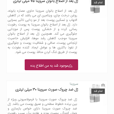
ژل بعد از اصلاح بانوان سروینا 75 میلی لیتری
تمام شد
ژل بعد از اصلاح بانوان سروینا حاوی عصاره بابونه،
روغن درخت چای، ویتامین ای می باشد که در کاهش
التهاب و تسکین پوست بعد از مو زدایی تاثیر بسزایی
دارد. ژل بعد از اصلاح بانوان سروینا به پوست رطوبت
رسانی کرده و از خشکی پوست پس از موزدایی
جلوگیری می کند. همچنین ژل بعد از اصلاح بانوان
سروینا موجب کاهش رشد موها، افزایش خاصیت
ارتجاعی پوست، صافی و شفافیت پوست و جلوگیری
از نفوذ باکتری ها و عوامل ایجاد کننده عفونت به
پوست از طریق تنگ کردن منافذ پوست می شود.
موجود شد به من اطلاع بده
سروینا
ژل ضد چروک صورت سروینا ۳۰ میلی لیتری
تمام شد
ژل ضد چروک صورت سروینا با فرمولاسیونی ویژه از
بین برنده خطوط سطحی و عمیق پوست می باشد. ژل
ضد چروک صورت سروینا دارای خواص بازسازی و
جوان کنندگی پوست بوده و علاوه برآن سبب رطوبت