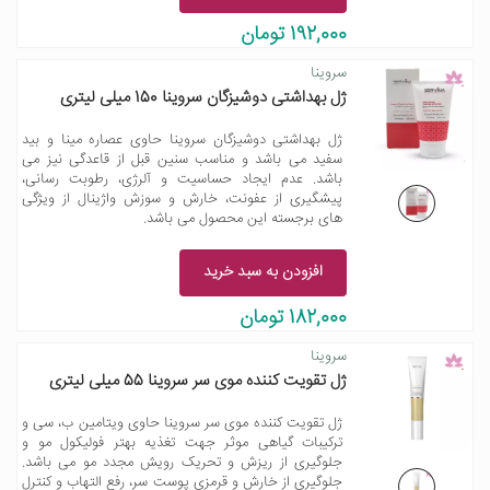
192,000 تومان
سروینا
ژل بهداشتی دوشیزگان سروینا 150 میلی لیتری
ژل بهداشتی دوشیزگان سروینا حاوی عصاره مینا و بید
سفید می باشد و مناسب سنین قبل از قاعدگی نیز می
باشد. عدم ایجاد حساسیت و آلرژی، رطوبت رسانی،
پیشگیری از عفونت، خارش و سوزش واژینال از ویژگی
های برجسته این محصول می باشد.
افزودن به سبد خرید
182,000 تومان
سروینا
ژل تقویت کننده موی سر سروینا 55 میلی لیتری
ژل تقویت کننده موی سر سروینا حاوی ویتامین ب، سی و
ترکیبات گیاهی موثر جهت تغذیه بهتر فولیکول مو و
جلوگیری از ریزش و تحریک رویش مجدد مو می باشد.
جلوگیری از خارش و قرمزی پوست سر، رفع التهاب و کنترل