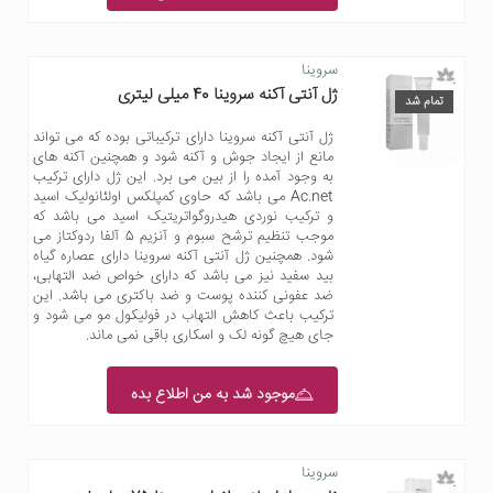
سروینا
ژل آنتی آکنه سروینا 40 میلی لیتری
تمام شد
ژل آنتی آکنه سروینا دارای ترکیباتی بوده که می تواند
مانع از ایجاد جوش و آکنه شود و همچنین آکنه های
به وجود آمده را از بین می برد. این ژل دارای ترکیب
Ac.net می باشد که حاوی کمپلکس اولئانولیک اسید
و ترکیب نوردی هیدروگواتریتیک اسید می باشد که
موجب تنظیم ترشح سبوم و آنزیم 5 آلفا ردوکتاز می
شود. همچنین ژل آنتی آکنه سروینا دارای عصاره گیاه
بید سفید نیز می باشد که دارای خواص ضد التهابی،
ضد عفونی کننده پوست و ضد باکتری می باشد. این
ترکیب باعث کاهش التهاب در فولیکول مو می شود و
جای هیچ گونه لک و اسکاری باقی نمی ماند.
موجود شد به من اطلاع بده
سروینا