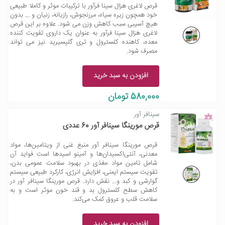
قرص لاغری هزال سینا فرآور با ترکیبات موثر و کاملا طبیعی
خود همچون زیره سیاه، مرزنجوش، رازیانه، زنیان و ... بدون
هیچ آسیبی سبب کاهش وزن می شود. علاوه بر این قرص
لاغری هزال سینا فرآور به عنوان یک داروی تقویت کننده
معده، کاهنده کلسترول و تری گلیسیرید نیز می تواند
مصرف شود.
افزودن به سبد خرید
580,000 تومان
سینافر آور
قرص مورینگا سینافر آور 60 عددی
قرص مورینگا سینافر آور منبع غنی از ویتامین‌ها، مواد
معدنی، آنتی‌اکسیدان‌ها و آمینو اسیدها است فواید آن
شامل تامین مواد مغذی در بهبود سلامت عمومی بدن،
تقویت سیستم ایمنی، افزایش انرژی، کارکرد طبیعی سیستم
گوارشی و کبد و... نقش دارد. قرص مورینگا سینافر آور در
کاهش سطح کلسترول بد و قند خون موثر است و به
سلامت قلب و عروق کمک می‌کند.
افزودن به سبد خرید