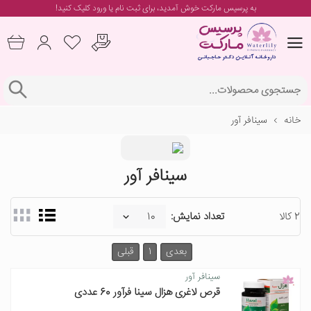
به پرسیس مارکت خوش آمدید، برای
ثبت نام یا ورود
کلیک کنید!
خانه
سینافر آور
سینافر آور
2 کالا
تعداد نمایش:
بعدی
1
قبلی
سینافر آور
قرص لاغری هزال سینا فرآور 60 عددی