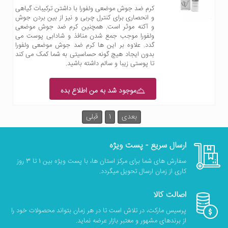
کرم ضد جوش موضعی ولفورا با داشتن ترکیبات گیاهی
و انحصاری برای کنترل چربی و نیز از بین بردن جوش
و آکنه موثر است. همچنین کرم ضد جوش موضعی
ولفورا موجب جمع شدن منافذ و شادابی پوست می
گدد. علاوه بر این ها کرم ضد جوش موضعی ولفورا
بدون ایجاد هیچ گونه حساسیتی به شما کمک می کند
تا پوستی زیبا و سالم داشته باشید.
موجود شد به من اطلاع بده
بعدی
1
قبلی
ارسال سریع - پست ویژه
سفارش های شما برای مرکز استان ها، با پست ویژه بین 1 تا 3 روز
کاری از زمان ارسال تحویل میگردد.
اصالت کالا
پرسیس مارکت، در تلاش است تا در هر زمان بتواند محصولات خود را
از برندهای مشهور و معتبر بازار عرضه نماید.